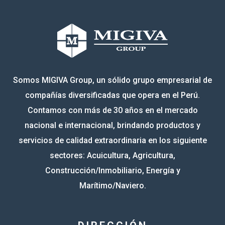
02-
Cotrina Blas, Segundo Alain
Cultimarine S.A.C
Jul
Anthony
02-
Olivo Obregon, Henry Dino
Cultimarine S.A.C
Jul
02-
Avila Diaz, Dorcas
Delishell S.A.C.
Somos MIGIVA Group, un sólido grupo empresarial de
Jul
compañías diversificadas que opera en el Perú.
02-
Pesquera Casabla
Contamos con más de 30 años en el mercado
Osorio Tadeo, Luis Armando
Jul
Sac
nacional e internacional, brindando productos y
servicios de calidad extraordinaria en los siguiente
03-
Orozco Gomez, Nahidu Fidelina
Agricola Andrea
sectores: Acuicultura, Agricultura,
Jul
Maricielo
S.A.C
Construcción/Inmobiliario, Energía y
03-
Agricola Andrea
Marítimo/Naviero.
Peña Ramirez, Yonny Javier
Jul
S.A.C
03-
Huayanay Chinchay, Jhoselyn
Cultimarine S.A.C