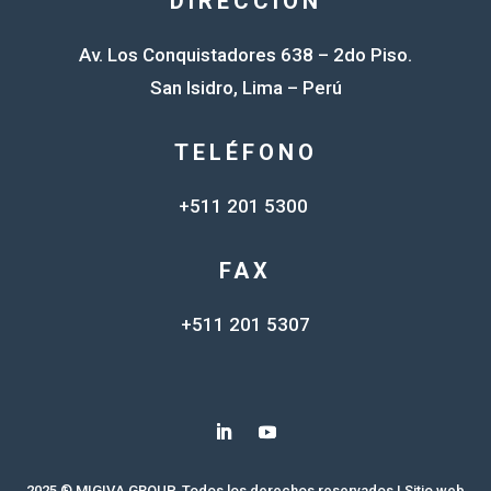
DIRECCIÓN
Jul
Celeste
Av. Los Conquistadores 638 – 2do Piso.
04-
Agricola Andrea
Ascona Mejia, Anamelva
San Isidro, Lima – Perú
Jul
S.A.C
04-
Agricola Andrea
Cerda Gomez, Oscar
TELÉFONO
Jul
S.A.C
+511 201 5300
04-
Agricola Andrea
Cunya Quispe, Alberto
Jul
S.A.C
FAX
04-
Agricola Andrea
Diaz Caman, Cesar Augusto
Jul
S.A.C
+511 201 5307
04-
Agricola Andrea
Gutierrez Vega, Margot
Jul
S.A.C
04-
Huarancca Alvites, Wilder
Agricola Andrea
Jul
Marlon
S.A.C
2025 ® MIGIVA GROUP. Todos los derechos reservados | Sitio web