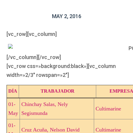
MAY 2, 2016
[vc_row][vc_column]
[/vc_column][/vc_row]
[vc_row css=»background:black»][vc_column
width=»2/3″ rowspan=»2″]
DÍA
TRABAJADOR
EMPRES
01-
Chinchay Salas, Nely
Cultimarine
May
Segismunda
01-
Cruz Acuña, Nelson David
Cultimarine