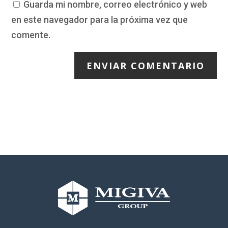
Guarda mi nombre, correo electrónico y web
May
en este navegador para la próxima vez que
04-
Agricola Andr
Calderon Cesar, Zoraida Liliana
comente.
May
Ica
04-
Agricola Andr
ENVIAR COMENTARIO
Quispe Yllanes, Indhira Maria
May
Ica
05-
Deekes Bustamante, Dermott
Nav Natalia
May
Martin Anibal
05-
Cardenas Ramirez, Humberto
Consorcio Ag
May
Erick
05-
Palomino Palomino, Carlos
Consorcio Ag
May
05-
De La Cruz Saldaña, Elio Ivan
Casablanca
May