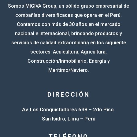
Somos MIGIVA Group, un sólido grupo empresarial de
06-
Añasco Castro, Frank Alberto
Consorcio Ag
compañías diversificadas que opera en el Perú.
May
Contamos con más de 30 años en el mercado
06-
Arucanqui Oncevay, Analy
nacional e internacional, brindando productos y
Consorcio Ag
May
Diana
servicios de calidad extraordinaria en los siguiente
sectores: Acuicultura, Agricultura,
06-
Baldoceda Salvatierra, Juan
Consorcio Ag
Construcción/Inmobiliario, Energía y
May
Edgard
Marítimo/Naviero.
06-
Chira Navarro, America Sabina
Consorcio Ag
May
DIRECCIÓN
06-
Conde Yarcuri, Edelmina
Consorcio Ag
May
Av. Los Conquistadores 638 – 2do Piso.
06-
San Isidro, Lima – Perú
Franco Quispe, Yessica Noemi
Consorcio Ag
May
TELÉFONO