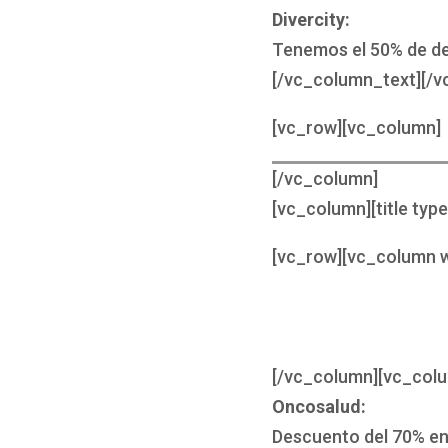
Divercity:
Tenemos el 50% de de
[/vc_column_text][/v
[vc_row][vc_column]
[/vc_column]
[vc_column][title typ
[vc_row][vc_column w
[/vc_column][vc_col
Oncosalud:
Descuento del 70% en 