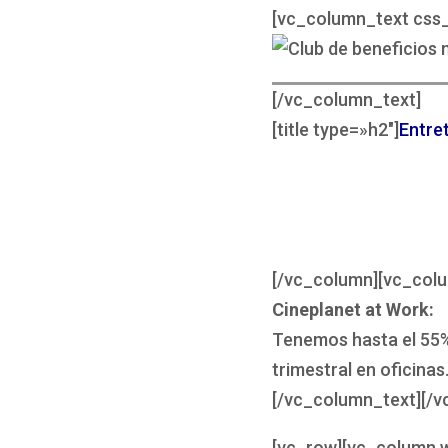
[vc_column_text css
[/vc_column_text]
[title type=»h2″]
Entre
[/vc_column][vc_col
Cineplanet at Work:
Tenemos hasta el 55%
trimestral en oficinas
[/vc_column_text][/v
[vc_row][vc_column w