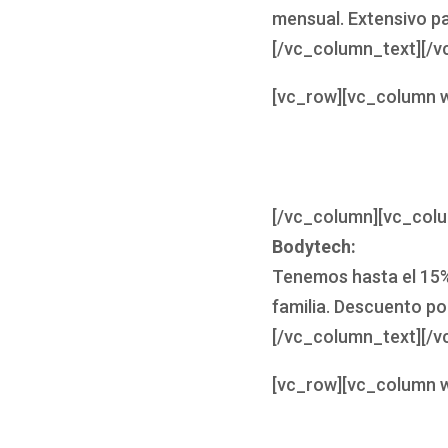
mensual. Extensivo pa
[/vc_column_text][/v
[vc_row][vc_column w
[/vc_column][vc_col
Bodytech:
Tenemos hasta el 15%
familia. Descuento por
[/vc_column_text][/v
[vc_row][vc_column w