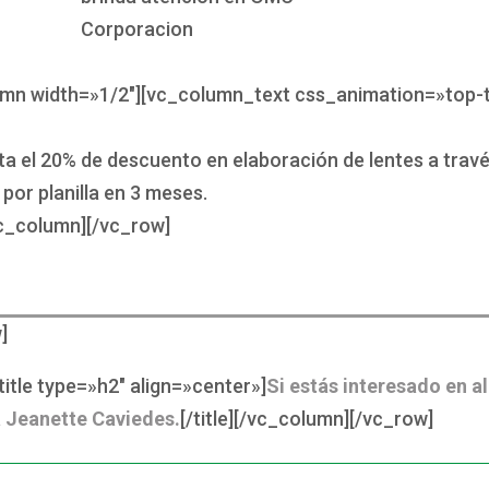
umn width=»1/2″][vc_column_text css_animation=»top-
a el 20% de descuento en elaboración de lentes a trav
or planilla en 3 meses.
c_column][/vc_row]
]
itle type=»h2″ align=»center»]
Si estás interesado en a
 Jeanette Caviedes.
[/title][/vc_column][/vc_row]