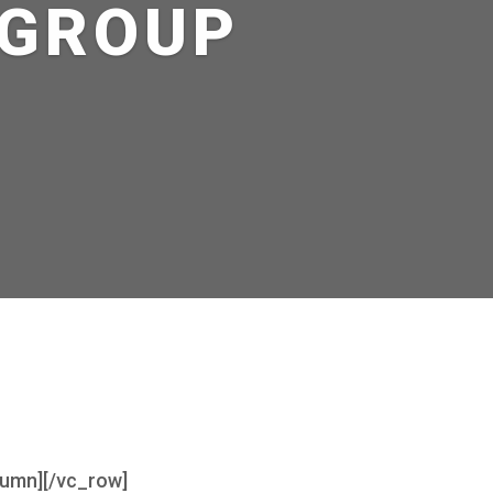
 GROUP
lumn][/vc_row]