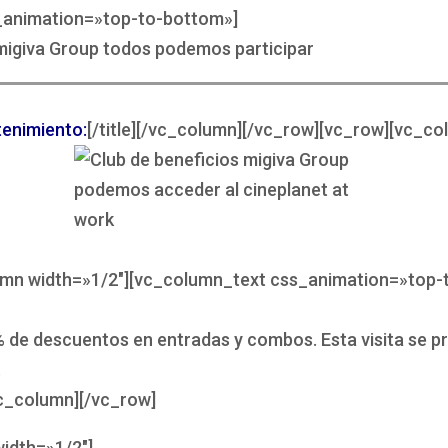
_animation=»top-to-bottom»]
tenimiento:
[/title][/vc_column][/vc_row][vc_row][vc_co
umn width=»1/2″][vc_column_text css_animation=»top-
 de descuentos en entradas y combos. Esta visita se 
.
c_column][/vc_row]
idth=»1/2″]