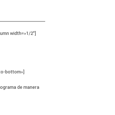
lumn width=»1/2″]
to-bottom»]
programa de manera