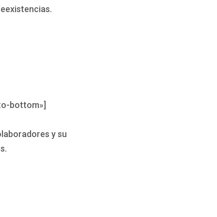
eexistencias.
to-bottom»]
olaboradores y su
s.