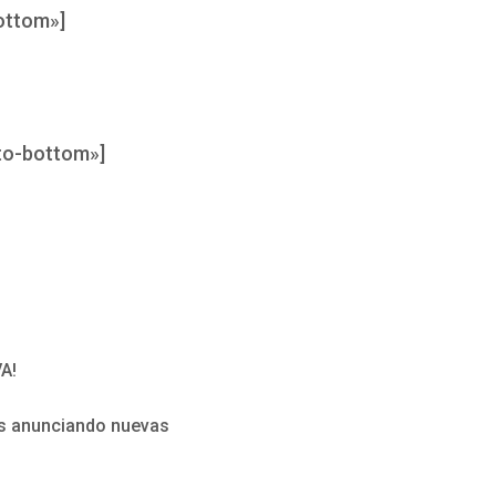
ottom»]
to-bottom»]
VA!
os anunciando nuevas