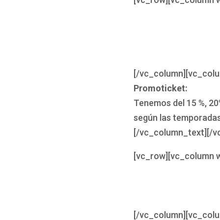
[/vc_column][vc_col
Promoticket:
Tenemos del 15 %, 20%
según las temporadas
[/vc_column_text][/v
[vc_row][vc_column w
[/vc_column][vc_col