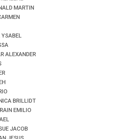
ONALD MARTIN
 CARMEN
A YSABEL
SSA
AR ALEXANDER
S
ER
EH
RIO
ICA BRILLIDT
RAIN EMILIO
FAEL
OSUE JACOB
YAN JESUS