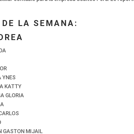
DE LA SEMANA:
DREA
LDA
LOR
A YNES
NA KATTY
SA GLORIA
SA
 CARLOS
D
N GASTON MIJAIL