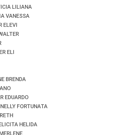
ICIA LILIANA
IA VANESSA
R ELEVI
 WALTER
R
R ELI
NE BRENDA
IANO
AR EDUARDO
 NELLY FORTUNATA
ARETH
ELICITA HELIDA
 MERLENE