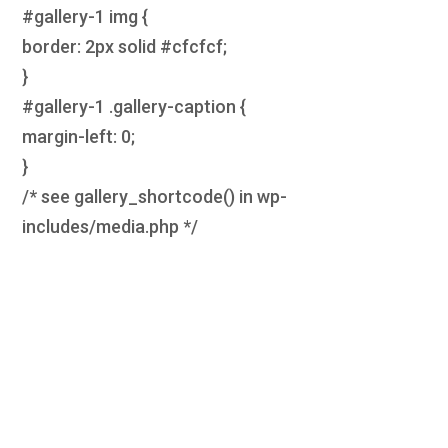
#gallery-1 img {
border: 2px solid #cfcfcf;
}
#gallery-1 .gallery-caption {
margin-left: 0;
}
/* see gallery_shortcode() in wp-
includes/media.php */