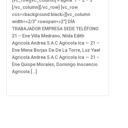
[vc_row][vc_column] Página: 1 – 2 – 3
[/vc_column][/vc_row] [vc_row
css=»background:black»][vc_column
width=»2/3″ rowspan=»2″] DÍA
TRABAJADOR EMPRESA SEDE TELÉFONO
21 – Ene Villa Medrano, Nilda Edith
Agricola Andrea S.A.C Agricola Ica — 21 –
Ene Mena Borjas De De La Torre, Luz Yael
Agricola Andrea S.A.C Agricola Ica — 21 –
Ene Quispe Morales, Domingo Inocencio
Agricola […]