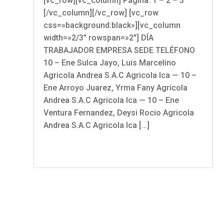
[vc_row][vc_column] Página: 1 – 2 – 3
[/vc_column][/vc_row] [vc_row
css=»background:black»][vc_column
width=»2/3″ rowspan=»2″] DÍA
TRABAJADOR EMPRESA SEDE TELÉFONO
10 – Ene Sulca Jayo, Luis Marcelino
Agricola Andrea S.A.C Agricola Ica — 10 –
Ene Arroyo Juarez, Yrma Fany Agricola
Andrea S.A.C Agricola Ica — 10 – Ene
Ventura Fernandez, Deysi Rocio Agricola
Andrea S.A.C Agricola Ica […]